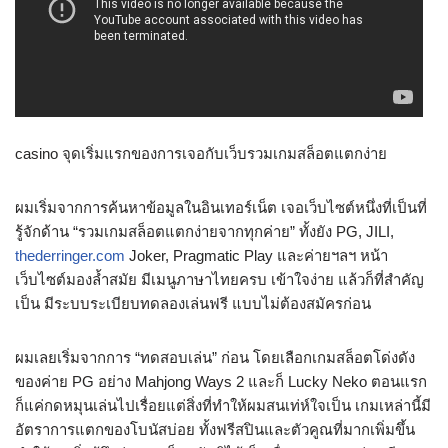
casino จุดเริ่มแรกของการเจอกับเว็บรวมเกมสล็อตแตกง่าย
ผมเริ่มจากการค้นหาข้อมูลในอินเทอร์เน็ต เจอเว็บไซต์หนึ่งที่เป็นที่
รู้จักด้าน “รวมเกมสล็อตแตกง่ายจากทุกค่าย” ทั้งยัง PG, JILI,
thederringer.com
Joker, Pragmatic Play และค่ายฯลฯ หน้า
เว็บไซต์มองล้ำสมัย มีเมนูภาษาไทยครบ เข้าใจง่าย แล้วก็ที่สำคัญ
เป็น มีระบบระเบียบทดลองเล่นฟรี แบบไม่ต้องสมัครก่อน
ผมเลยเริ่มจากการ “ทดสอบเล่น” ก่อน โดยเลือกเกมสล็อตโด่งดัง
ของค่าย PG อย่าง Mahjong Ways 2 และก็ Lucky Neko ตอนแรก
ก็แค่กดหมุนเล่นไปเรื่อยแต่สิ่งที่ทำให้ผมสนเท่ห์ใจเป็น เกมเหล่านี้มี
อัตราการแตกของโบนัสบ่อย ทั้งฟรีสปินและตัวคูณที่มากเพิ่มขึ้น