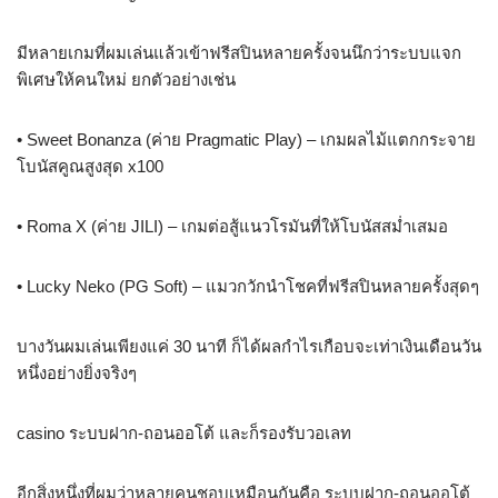
มีหลายเกมที่ผมเล่นแล้วเข้าฟรีสปินหลายครั้งจนนึกว่าระบบแจก
พิเศษให้คนใหม่ ยกตัวอย่างเช่น
• Sweet Bonanza (ค่าย Pragmatic Play) – เกมผลไม้แตกกระจาย
โบนัสคูณสูงสุด x100
• Roma X (ค่าย JILI) – เกมต่อสู้แนวโรมันที่ให้โบนัสสม่ำเสมอ
• Lucky Neko (PG Soft) – แมวกวักนำโชคที่ฟรีสปินหลายครั้งสุดๆ
บางวันผมเล่นเพียงแค่ 30 นาที ก็ได้ผลกำไรเกือบจะเท่าเงินเดือนวัน
หนึ่งอย่างยิ่งจริงๆ
casino ระบบฝาก-ถอนออโต้ และก็รองรับวอเลท
อีกสิ่งหนึ่งที่ผมว่าหลายคนชอบเหมือนกันคือ ระบบฝาก-ถอนออโต้