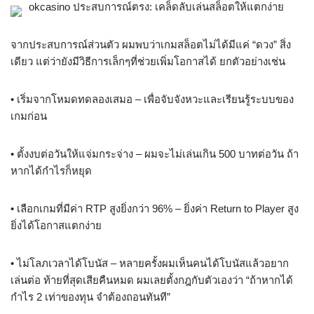
okcasino ประสบการณ์ตรง: เคล็ดลับเล่นสล็อตให้แตกง่าย
จากประสบการณ์ส่วนตัว ผมพบว่าเกมสล็อตไม่ได้มีแค่ “ดวง” สิ่ง
เดียว แต่ว่ายังมีวิธีการเล็กๆที่ช่วยเพิ่มโอกาสได้ ยกตัวอย่างเช่น
• เริ่มจากโหมดทดลองเสมอ – เพื่อจับจังหวะและเรียนรู้ระบบของ
เกมก่อน
• ตั้งงบต่อวันให้แจ่มกระจ่าง – ผมจะไม่เล่นเกิน 500 บาทต่อวัน ถ้า
หากได้กำไรก็หยุด
• เลือกเกมที่มีค่า RTP สูงยิ่งกว่า 96% – ยิ่งค่า Return to Player สูง
ยิ่งได้โอกาสแตกง่าย
• ไม่โลภเวลาได้โบนัส – หลายครั้งผมเห็นคนได้โบนัสแล้วอยาก
เล่นต่อ ท้ายที่สุดเสียคืนหมด ผมเลยตั้งกฎกับตัวเองว่า “ถ้าหากได้
กำไร 2 เท่าของทุน จำต้องถอนทันที”