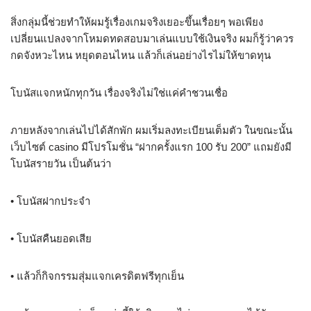
สิ่งกลุ่มนี้ช่วยทำให้ผมรู้เรื่องเกมจริงเยอะขึ้นเรื่อยๆ พอเพียง
เปลี่ยนแปลงจากโหมดทดสอบมาเล่นแบบใช้เงินจริง ผมก็รู้ว่าควร
กดจังหวะไหน หยุดตอนไหน แล้วก็เล่นอย่างไรไม่ให้ขาดทุน
โบนัสแจกหนักทุกวัน เรื่องจริงไม่ใช่แค่คำชวนเชื่อ
ภายหลังจากเล่นไปได้สักพัก ผมเริ่มลงทะเบียนเต็มตัว ในขณะนั้น
เว็บไซต์ casino มีโปรโมชั่น “ฝากครั้งแรก 100 รับ 200” แถมยังมี
โบนัสรายวัน เป็นต้นว่า
• โบนัสฝากประจำ
• โบนัสคืนยอดเสีย
• แล้วก็กิจกรรมสุ่มแจกเครดิตฟรีทุกเย็น